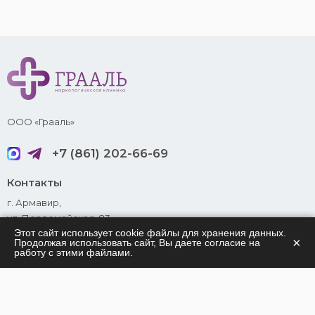
ООО «Грааль»
+7 (861) 202-66-69
Контакты
г. Армавир,
ул. Первомайская, 83
Этот сайт использует cookie файлы для хранения данных.
info@grail.su
×
Продолжая использовать сайт, Вы даете согласие на
работу с этими файлами.
Принимаем к оплате